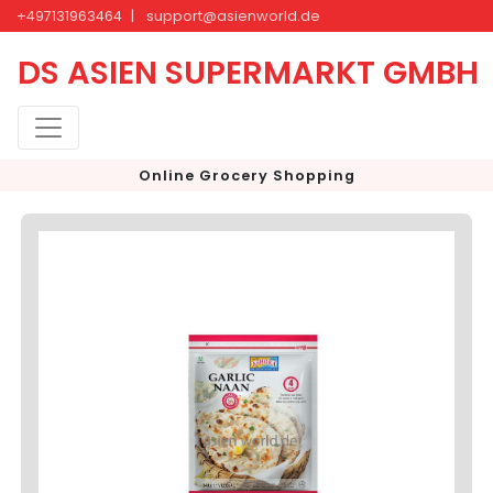
+497131963464
|
support@asienworld.de
DS ASIEN SUPERMARKT GMBH
Online Grocery Shopping
<
>